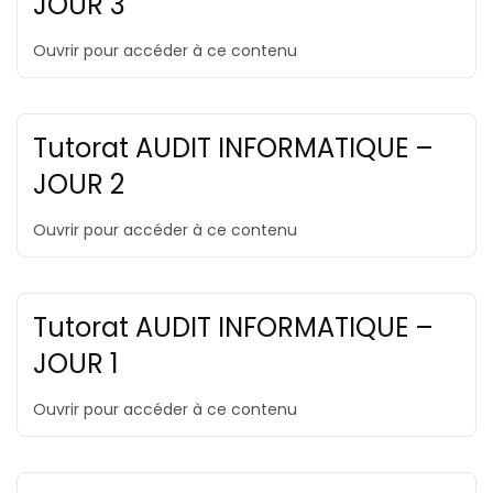
JOUR 3
Ouvrir pour accéder à ce contenu
Tutorat AUDIT INFORMATIQUE –
JOUR 2
Ouvrir pour accéder à ce contenu
Tutorat AUDIT INFORMATIQUE –
JOUR 1
Ouvrir pour accéder à ce contenu