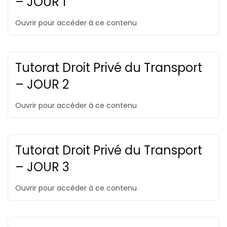
– JOUR 1
Ouvrir pour accéder à ce contenu
Tutorat Droit Privé du Transport
– JOUR 2
Ouvrir pour accéder à ce contenu
Tutorat Droit Privé du Transport
– JOUR 3
Ouvrir pour accéder à ce contenu